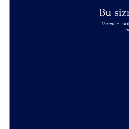
Bu siz
Mahsulot haj
h