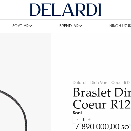
SOATLAR
BRENDLAR
NIKOH UZUK
Delardi
—
Dinh Van
—
Coeur R12
Braslet D
Coeur R12
Soni
-
+
1
7 890 000,00 so