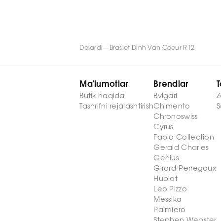
Delardi
—
Braslet Dinh Van Coeur R12
Ma'lumotlar
Brendlar
T
Butik haqida
Bvlgari
Z
Tashrifni rejalashtirish
Chimento
S
Chronoswiss
Cyrus
Fabio Collection
Gerald Charles
Genius
Girard-Perregaux
Hublot
Leo Pizzo
Messika
Palmiero
Stephen Webster