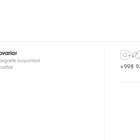
ovarlar
argarlik buyumlari
+998 9
oatlar