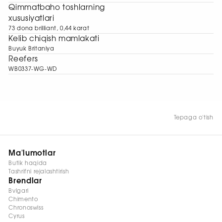
Qimmatbaho toshlarning
xususiyatlari
73 dona brilliant, 0,44 karat
Kelib chiqish mamlakati
Buyuk Britaniya
Reefers
WB0337-WG-WD
Tepaga o'tish
Ma'lumotlar
Butik haqida
Tashrifni rejalashtirish
Brendlar
Bvlgari
Chimento
Chronoswiss
Cyrus