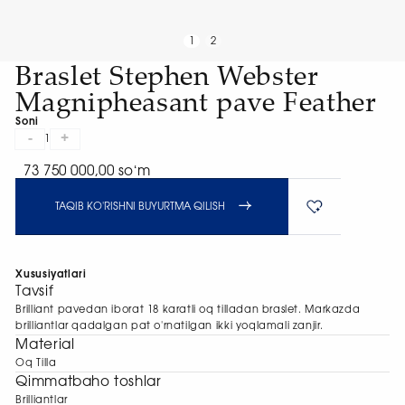
1
2
Braslet Stephen Webster
Magnipheasant pave Feather
Soni
-
+
1
73 750 000,00 soʻm
TAQIB KO'RISHNI BUYURTMA QILISH
Xususiyatlari
Tavsif
Brilliant pavedan iborat 18 karatli oq tilladan braslet. Markazda
brilliantlar qadalgan pat o'rnatilgan ikki yoqlamali zanjir.
Material
Oq Tilla
Qimmatbaho toshlar
Brilliantlar