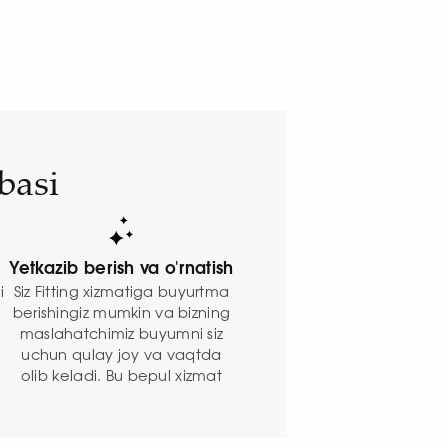
basi
Yetkazib berish va o'rnatish
Siz Fitting xizmatiga buyurtma
i
berishingiz mumkin va bizning
maslahatchimiz buyumni siz
n
uchun qulay joy va vaqtda
olib keladi. Bu bepul xizmat