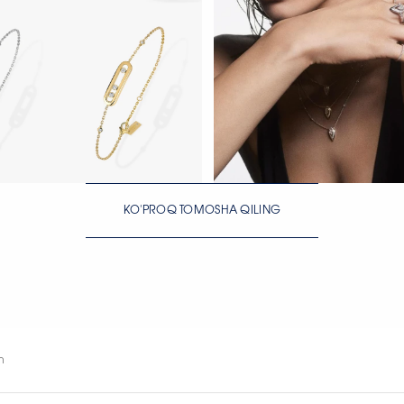
H
HOZIR KO‘RISH
KO'PROQ TOMOSHA QILING
H
HOZIR KO‘RISH
HOZIR KO‘RISH
m