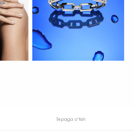
HOZIR KO‘RISH
Tepaga o'tish