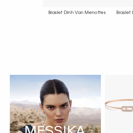
et Dinh Van Menottes
Braslet Dinh Van Menottes
Bra