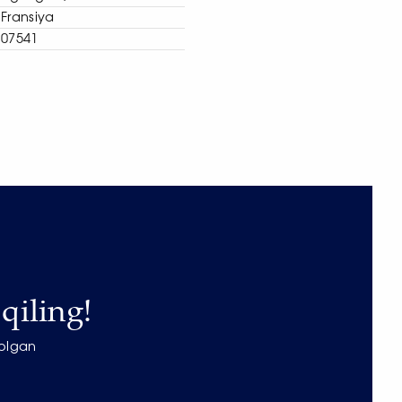
Fransiya
07541
qiling!
 olgan