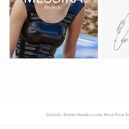
HOZIR KO‘RIS
HOZIR KO‘RISH
HOZIR KO‘RIS
Delardi
—
Braslet Messika Lucky Move Pave S