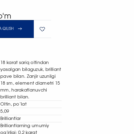
soʻm
 QILISH
18 karat sariq oltindan
yasalgan bilaguzuk, brilliant
pave bilan. Zanjir uzunligi
18 sm, element diametri 15
mm, harakatlanuvchi
brilliant bilan.
Oltin, po‘lat
5,09
Brilliantlar
Brilliantlarning umumiy
og'irligi: 0,2 karat