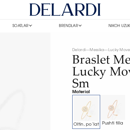
SOATLAR
BRENDLAR
NIKOH UZUK
Delardi
—
Messika
—
Lucky Mov
Braslet Me
Lucky Mo
Sm
Material
Pushti tilla
Oltin, po‘lat