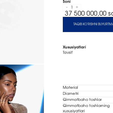
Soni
-
+
1
37 500 000,00 
TAQIB KO'RISHNI BUYURTMA
Xususiyatlari
Tavsif
Material
Diametri
Qimmatbaho toshlar
Qimmatbaho toshlarning
xususiyatlari