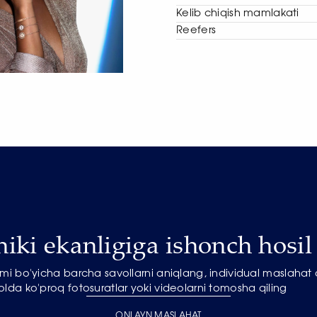
Kelib chiqish mamlakati
Reefers
niki ekanligiga ishonch hosil 
mi bo'yicha barcha savollarni aniqlang, individual maslahat
olda ko'proq fotosuratlar yoki videolarni tomosha qiling
ONLAYN MASLAHAT