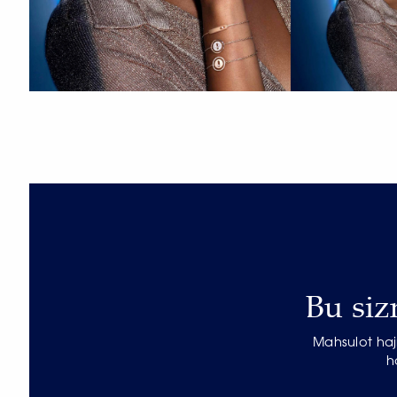
Bu siz
Mahsulot haj
h