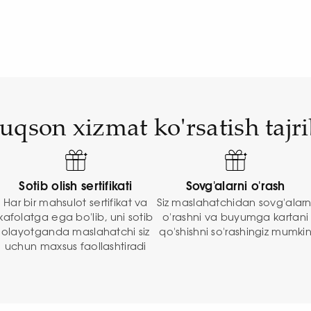
uqson xizmat ko'rsatish tajri
Sotib olish sertifikati
Sovg'alarni o'rash
Har bir mahsulot sertifikat va
Siz maslahatchidan sovg'alarn
kafolatga ega bo'lib, uni sotib
o'rashni va buyumga kartani
olayotganda maslahatchi siz
qo'shishni so'rashingiz mumki
uchun maxsus faollashtiradi