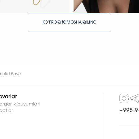
KO'PROQ TOMOSHA QILING
H
HOZIR KO‘RISH
HOZIR KO‘RISH
acelet Pave
ovarlar
argarlik buyumlari
+998 9
oatlar