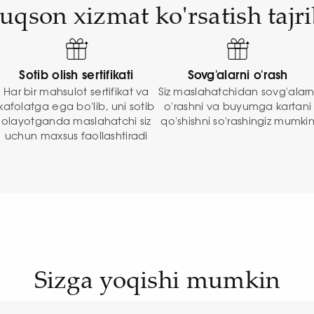
uqson xizmat ko'rsatish tajri
Sotib olish sertifikati
Sovg'alarni o'rash
Har bir mahsulot sertifikat va
Siz maslahatchidan sovg'alarn
kafolatga ega bo'lib, uni sotib
o'rashni va buyumga kartani
olayotganda maslahatchi siz
qo'shishni so'rashingiz mumki
uchun maxsus faollashtiradi
Sizga yoqishi mumkin