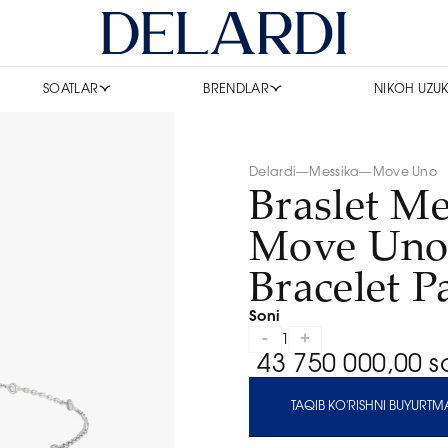
SOATLAR
BRENDLAR
NIKOH UZUK
Delardi
—
Messika
—
Move Uno
Braslet Me
Move Uno
Bracelet P
Soni
-
+
1
43 750 000,00 
TAQIB KO'RISHNI BUYURTMA