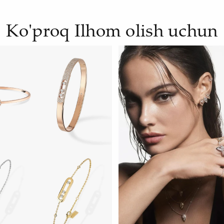
Ko'proq Ilhom olish uchun
H
HOZIR KO‘RISH