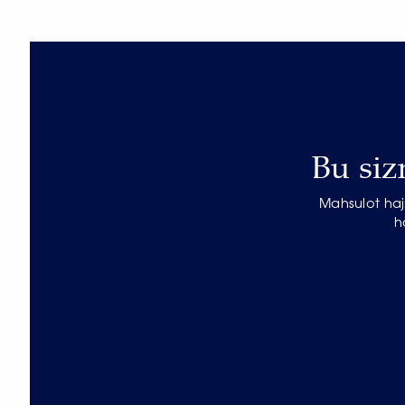
Bu siz
Mahsulot haj
h