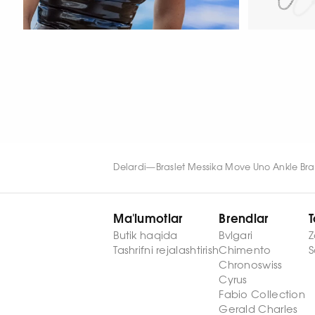
HOZIR KO‘RISH
HOZIR KO‘RIS
Delardi
—
Braslet Messika Move Uno Ankle Br
Ma'lumotlar
Brendlar
T
Butik haqida
Bvlgari
Z
Tashrifni rejalashtirish
Chimento
S
Chronoswiss
Cyrus
Fabio Collection
Gerald Charles