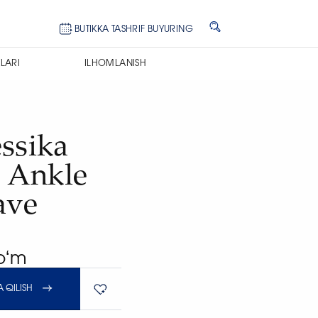
BUTIKKA TASHRIF BUYURING
LARI
ILHOMLANISH
ssika
 Ankle
ave
soʻm
 QILISH