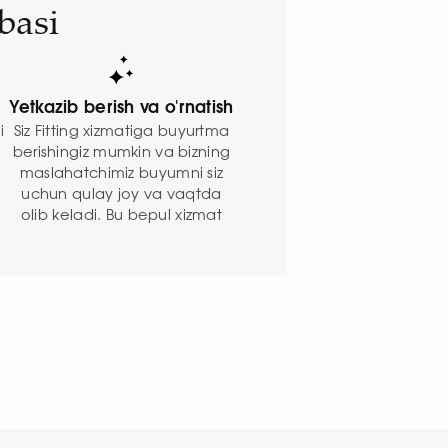
basi
Yetkazib berish va o'rnatish
Siz Fitting xizmatiga buyurtma
i
berishingiz mumkin va bizning
maslahatchimiz buyumni siz
n
uchun qulay joy va vaqtda
olib keladi. Bu bepul xizmat