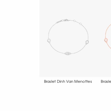
let Dinh Van Menottes
Braslet Dinh Van Menottes
Br