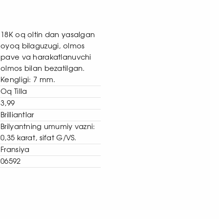
18K oq oltin dan yasalgan
oyoq bilaguzugi, olmos
pave va harakatlanuvchi
olmos bilan bezatilgan.
Kengligi: 7 mm.
Oq Tilla
3,99
Brilliantlar
Brilyantning umumiy vazni:
0,35 karat, sifat G/VS.
Fransiya
06592