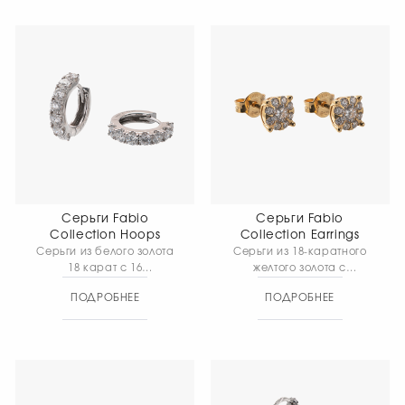
вес изделия 2,17 гр.
придают вашему стилю
исключительную
утонченность. Общий вес
изделия 3.01 гр.
Серьги Fabio
Серьги Fabio
Collection Hoops
Collection Earrings
Серьги из белого золота
Серьги из 18-каратного
18 карат с 16
желтого золота c
бриллиантами
бриллиантами привнесут
ПОДРОБНЕЕ
ПОДРОБНЕЕ
завораживают своим
волшебный акцент в
сиянием и добавят
любой образ. Общий вес
элегантности вашему
изделия 2,13 гр.
образу. Общий вес
изделия 3,65 гр.