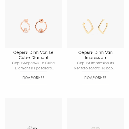
Серьги Dinh Van Le
Серьги Dinh Van
Cube Diamant
Impression
Серьги-креолы Le Cube
Серьги Impression из
Diamant из розового
жёлтого золота 18 карат
золота 18 карат с
— интерпретация
ПОДРОБНЕЕ
ПОДРОБНЕЕ
бриллиантами —
квадрата с мягко
гармония тёплого
скруглёнными углами в
металла и строгой
лаконичной графичной
геометрии. Контраст
форме. Чёткая геометрия
округлого сияния
сочетается с плавностью
бриллиантов и чёткой
линий, а тёплый блеск
формы оправы создаёт
золота подчёркивает
выразительную
выразительность силуэта,
композицию с
создавая изящный
современным
акцент с современным