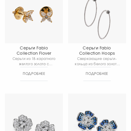
Серьги Fabio
Серьги Fabio
Collection Flover
Collection Hoops
Серьги из 18-каратного
Сверкающие серьги-
желтого золота с
кольца из белого золота
утонченным цветочным
18 карат с бриллиантами
ПОДРОБНЕЕ
ПОДРОБНЕЕ
дизайном добавят
добавят неповторимого
вашему образу
блеска вашему образу.
неповторимый шарм и
Общий все изделия 8,81
изящество. Общий вес
гр.
изделия 3,02 гр.