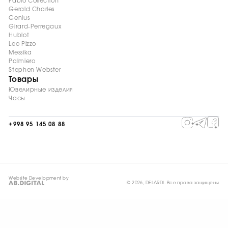
Fabio Collection
Gerald Charles
Genius
Girard-Perregaux
Hublot
Leo Pizzo
Messika
Palmiero
Stephen Webster
Товары
Ювелирные изделия
Часы
+998 95 145 08 88
Website Development by
© 2026, DELARDI. Все права защищены