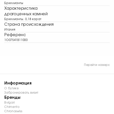
Бриллианты
Характеристика
драгоценных камней
Бриллианты. 0,18 карат
Страна происхождения
Италия
Референс
1O07541B11000
Перейти наверх
Информация
О бутике
Забронировать визит
Бренды
Bvlgari
Chimento
Chronoswiss