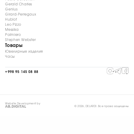
Gerald Charles
Genius
Girard-Perregaux
Hublot
Leo Pizzo
Messika
Palmiero
Stephen Webster
Товары
Ювелирные изделия
Часы
+998 95 145 08 88
Website Development by
© 2026, DELARDI. Все права защищены