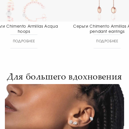
Серьги Chimento Armillas Acqua
Серьги Chiment
pendant earrings
pendant
ПОДРОБНЕЕ
ПОДР
Для большего вдохновения