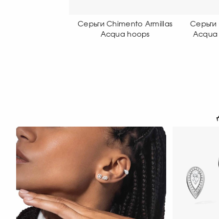
 Chimento Armillas
Серьги Chimento Armillas
Серь
Acqua hoops
Acqua pendant earrings
Acq