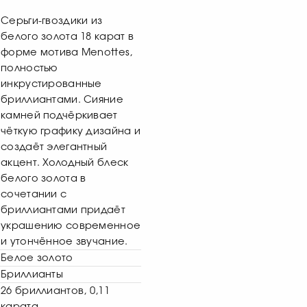
Серьги-гвоздики из
белого золота 18 карат в
форме мотива Menottes,
полностью
инкрустированные
бриллиантами. Сияние
камней подчёркивает
чёткую графику дизайна и
создаёт элегантный
акцент. Холодный блеск
белого золота в
сочетании с
бриллиантами придаёт
украшению современное
и утончённое звучание.
Белое золото
Бриллианты
26 бриллиантов, 0,11
карата