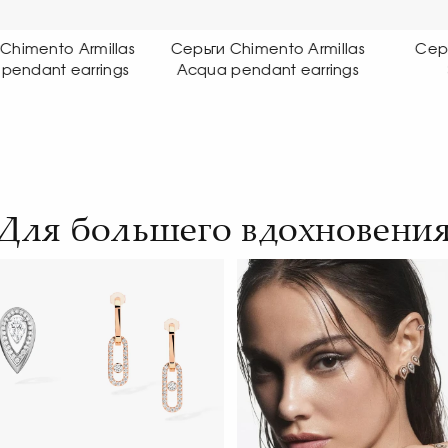
ги Chimento Armillas
Серьги Chimento Link
ua pendant earrings
Sensi earrings
O
Для большего вдохновени