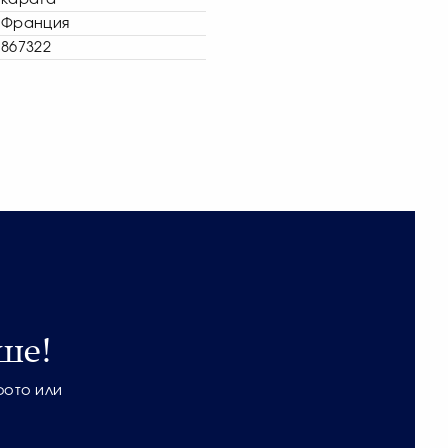
Франция
867322
ше!
фото или