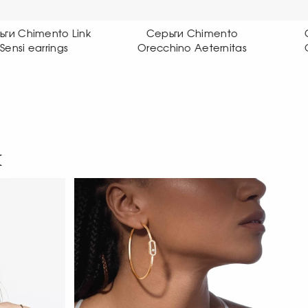
Серьги Chimento
Серьги Chimento
recchino Aeternitas
Orecchino X-tend
я