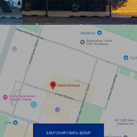
украшений в Ташкенте
Для ценителей высокой ювелирной эстетики коллекции Leo
Pizzo открывают мир итальянской роскоши, изысканного
дизайна и безупречного мастерства. Украшения бренда
сочетают благородные материалы, сияние бриллиантов и
утонченную элегантность, подчеркивая индивидуальность,
статус и безупречный вкус владельца. Для тех, кто ищет
ювелирные изделия каталог Ташкент, коллекции Leo Pizzo
станут воплощением премиального итальянского стиля и
высокого ювелирного искусства.
Ювелирный магазин в
Ташкенте
Открыть для себя коллекции Leo Pizzo можно в бутике Delardi
— пространстве премиальной ювелирной эстетики и
мировых брендов. Ювелирный магазин Delardi в Ташкенте
предлагает оригинальные украшения, высокий уровень
сервиса и возможность подобрать идеальное изделие для
особенного случая, романтического подарка или важного
события.
ЗАБРОНИРОВАТЬ ВИЗИТ