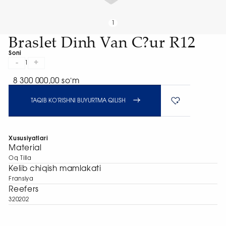
1
Braslet Dinh Van C?ur R12
Soni
-
+
1
8 300 000,00 soʻm
TAQIB KO'RISHNI BUYURTMA QILISH
Xususiyatlari
Material
Oq Tilla
Kelib chiqish mamlakati
Fransiya
Reefers
320202