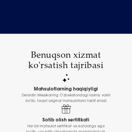
Benuqson xizmat
ko'rsatish tajribasi
Mahsulotlarning haqiqiyligi
Delardin Messikaning O'zbekistondagi rasmiy vakili
bo'lib, faqat original mahsulotlarni taklif etadi
Sotib olish sertifikati
Har bir mahsulot sertifikat va kafolatga ega
bo'lib, uni sotib olayotganda maslahatchi siz