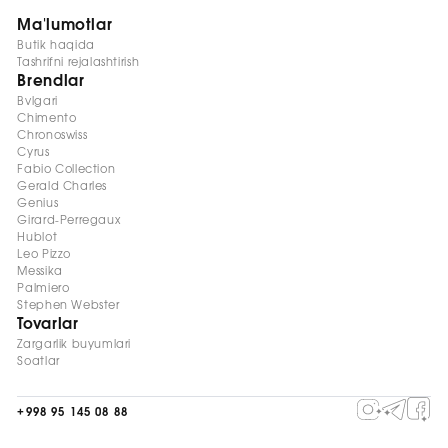
Ma'lumotlar
Butik haqida
Tashrifni rejalashtirish
Brendlar
Bvlgari
Chimento
Chronoswiss
Cyrus
Fabio Collection
Gerald Charles
Genius
Girard-Perregaux
Hublot
Leo Pizzo
Messika
Palmiero
Stephen Webster
Tovarlar
Zargarlik buyumlari
Soatlar
+998 95 145 08 88