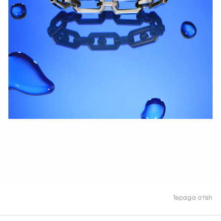
HOZIR KO‘RISH
Tepaga o'tish