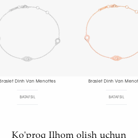
Braslet Dinh Van Menottes
Braslet Dinh Va
BATAFSIL
BA
Ko'proq Ilhom olish uchun