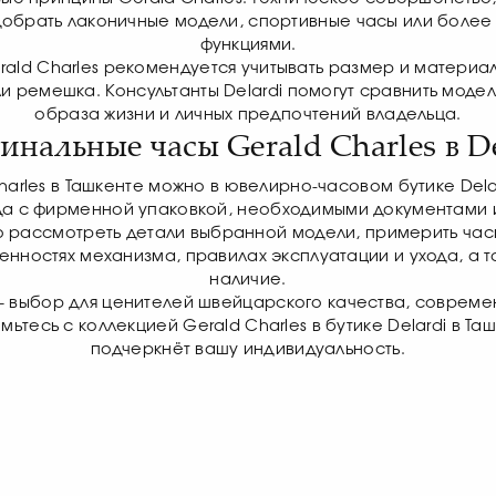
добрать лаконичные модели, спортивные часы или боле
функциями.
ald Charles рекомендуется учитывать размер и материал
 ремешка. Консультанты Delardi помогут сравнить модели
образа жизни и личных предпочтений владельца.
инальные часы Gerald Charles в De
harles в Ташкенте можно в ювелирно-часовом бутике Dela
а с фирменной упаковкой, необходимыми документами 
о рассмотреть детали выбранной модели, примерить часы
нностях механизма, правилах эксплуатации и ухода, а та
наличие.
— выбор для ценителей швейцарского качества, совреме
тесь с коллекцией Gerald Charles в бутике Delardi в Та
подчеркнёт вашу индивидуальность.