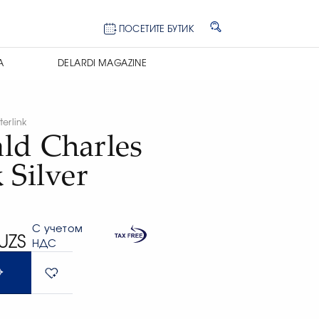
ПОСЕТИТЕ БУТИК
А
DELARDI MAGAZINE
erlink
ld Charles
 Silver
С учетом
UZS
НДС