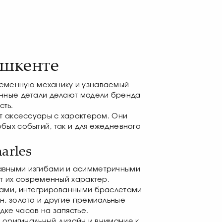
ашкенте
временную механику и узнаваемый
анные детали делают модели бренда
сть.
ют аксессуары с характером. Они
бых событий, так и для ежедневного
arles
плавными изгибами и асимметричными
ет их современный характер.
тами, интегрированными браслетами
н, золото и другие премиальные
ке часов на запястье.
, оригинальный дизайн и внимание к