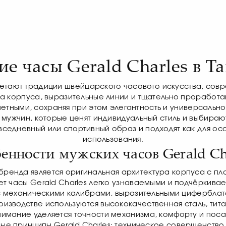
е часы Gerald Charles в Т
четают традиции швейцарского часового искусства, со
а корпуса, выразительные линии и тщательно проработ
етными, сохраняя при этом элегантность и универсально
я мужчин, которые ценят индивидуальный стиль и выбира
седневный или спортивный образ и подходят как для осо
использования.
енности мужских часов Gerald Ch
 бренда является оригинальная архитектура корпуса с 
ет часы Gerald Charles легко узнаваемыми и подчёркива
 с механическими калибрами, выразительными цифербла
изводстве используются высококачественная сталь, тита
имание уделяется точности механизма, комфорту и посад
ые принципы Gerald Charles: техническое совершенство