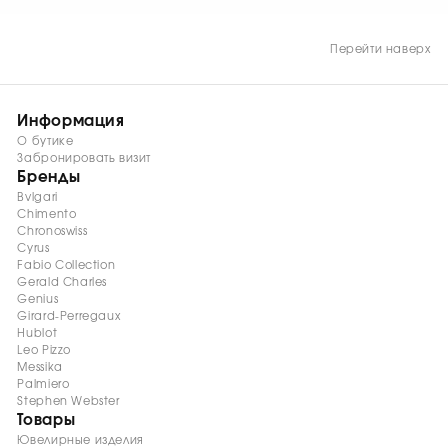
100 м.
Перейти наверх
Информация
О бутике
Забронировать визит
Бренды
Bvlgari
Chimento
Chronoswiss
Cyrus
Fabio Collection
Gerald Charles
Genius
Girard-Perregaux
Hublot
Leo Pizzo
Messika
Palmiero
Stephen Webster
Товары
Ювелирные изделия