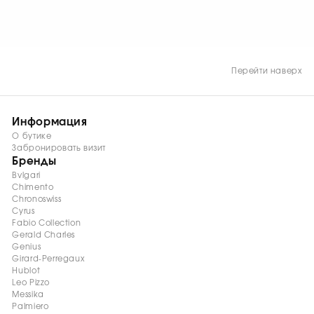
Запас хода 50 часов.
Запас хода 50 часов.
Водонепроницаемость
Водонепроницаемость
100 м.
100 м.
Перейти наверх
Информация
О бутике
Забронировать визит
Бренды
Bvlgari
Chimento
Chronoswiss
Cyrus
Fabio Collection
Gerald Charles
Genius
Girard-Perregaux
Hublot
Leo Pizzo
Messika
Palmiero