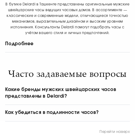
В бутике Delardi в Ташкенте представлены оригинальные мужские
швейцарские часы ведущих часовых домов. В ассортименте —
классические и современные модели, отличающиеся точностью
механизмов, выразительным дизайном и высоким уровнем
исполнения. Консультанты Delardi помогут подобрать часы с
учётом вашего стиля и личных предпочтений.
Подробнее
Часы Hublot: современный
дизайн и часовые инновации
Часто задаваемые вопросы
Мужские часы Hublot отличаются выразительной
архитектурой корпуса, смелым сочетанием материалов и
современным подходом к часовому дизайну. В моделях
Какие бренды мужских швейцарских часов
бренда швейцарское мастерство соединяется с
представлены в Delardi?
техническими инновациями и узнаваемой спортивной
эстетикой.
В бутике Delardi представлены мужские часы ведущих
В бутике Delardi представлены часы из коллекций Classic
швейцарских домов, включая Bvlgari, Hublot, Girard-
Как убедиться в подлинности часов?
Fusion, Big Bang и Spirit of Big Bang, выполненные из стали,
Perregaux, Gerald Charles, Chronoswiss и Cyrus. Актуальный
титана и керамики.
Подлинность часов подтверждается комплектом фирменных
ассортимент моделей и коллекций можно уточнить у
документов, серийным номером, оригинальной упаковкой и
консультантов бутика.
Перейти наверх
гарантийными обязательствами бренда. В Delardi