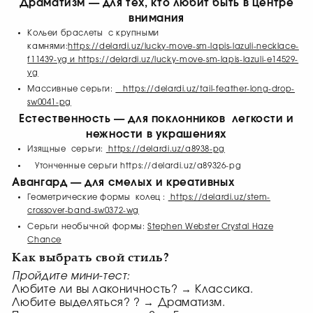
Драматизм — для тех, кто любит быть в центре
внимания
Кольеи браслеты с крупными
камнями:
https://delardi.uz/lucky-move-sm-lapis-lazuli-necklace-
f11439-yg
и
https://delardi.uz/lucky-move-sm-lapis-lazuli-e14529-
yg
Массивные серьги:
https://delardi.uz/tail-feather-long-drop-
sw0041-pg
Естественность — для поклонников легкости и
нежности в украшениях
Изящные серьги:
https://delardi.uz/a8938-pg
Утонченные серьги
https://delardi.uz/a89326-pg
Авангард — для смелых и креативных
Геометрические формы колец :
https://delardi.uz/stem-
crossover-band-sw0372-wg
Серьги необычной формы:
Stephen Webster Crystal Haze
Chance
Как выбрать свой стиль?
Пройдите мини-тест:
Любите ли вы лаконичность? → Классика.
Любите выделяться? ? → Драматизм.