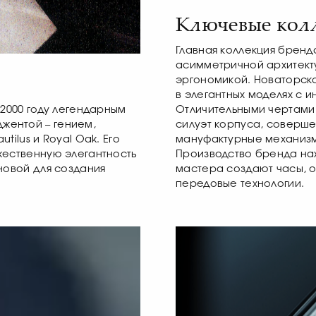
Ключевые кол
Главная коллекция бренд
асимметричной архитект
эргономикой. Новаторска
в элегантных моделях с 
 2000 году легендарным
Отличительными чертами 
жентой – гением,
силуэт корпуса, соверш
tilus и Royal Oak. Его
мануфактурные механизм
жественную элегантность
Производство бренда нах
новой для создания
мастера создают часы, 
передовые технологии.