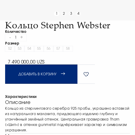
1
2
3
4
Кольцо Stephen Webster
Количество
-
+
1
Размер
52
53
54
55
56
57
58
7 490 000,00 UZS
ДОБАВИТЬ В КОРЗИНУ
Характеристики
Описание
Кольцо из стерлингового серебра 925 пробы, украшено вставкой
из натурального малахита, придающего изделию глубину и
утончённый зелёный оттенок. Центральная гравировка Thorn
(«Шип») в оттенке gunmetal подчёркивает характер и символизм
украшения.