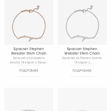
Браслет Stephen
Браслет Stephen
Webster Stem Chain
Webster Stem Chain
Браслет из розового
Браслет из белого золота
золота 18 карат с белым
18 карат с
бриллиантовым паве.
бриллиантовым паве.
ПОДРОБНЕЕ
ПОДРОБНЕЕ
Общий вес: 2,71 г.
Длина 17,5 см. Общий
вес: 2,71 г.