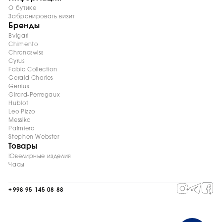
О бутике
Забронировать визит
Бренды
Bvlgari
Chimento
Chronoswiss
Cyrus
Fabio Collection
Gerald Charles
Genius
Girard-Perregaux
Hublot
Leo Pizzo
Messika
Palmiero
Stephen Webster
Товары
Ювелирные изделия
Часы
+998 95 145 08 88