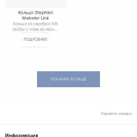
Кольцо Stephen
Webster Link
Кольцо из серебра 925
пробы с паве из чёрных
сапфиров,
ПОДРОБНЕЕ
олицетворяющее
загадочно-
романтический символ
стойкости и защиты.
Ширина 9 мм · Вес 11,27 г.
ПОКАЗАТЬ БОЛЬШЕ
Перейти наверх
Информация