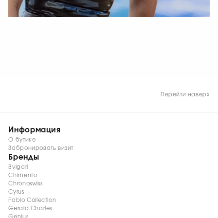
СМОТРЕТЬ СЕЙЧАС
Перейти наверх
Информация
О бутике
Забронировать визит
Бренды
Bvlgari
Chimento
Chronoswiss
Cyrus
Fabio Collection
Gerald Charles
Genius