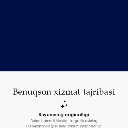
Benuqson xizmat tajribasi
Buyumning originalligi
Delardi brendi Messika zargarlik uyining
O'zbekistondagi rasmiy vakili hisoblanadi va