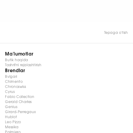
HOZIR KO‘RISH
Tepaga o'tish
Ma'lumotlar
Butik haqida
Tashrifni rejalashtirish
Brendlar
Bvlgari
Chimento
Chronoswiss
Cyrus
Fabio Collection
Gerald Charles
Genius
Girard-Perregaux
Hublot
Leo Pizzo
Messika
Palmiero