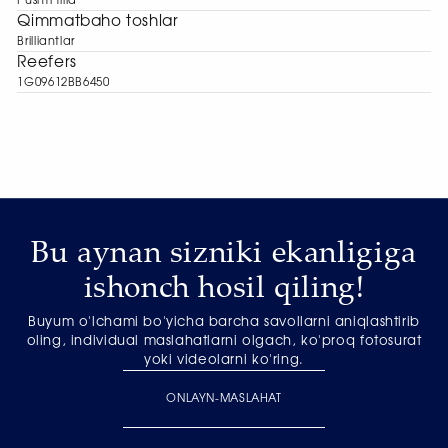
Pushti tilla
Qimmatbaho toshlar
Brilliantlar
Reefers
1G09612BB6450
Bu aynan sizniki ekanligiga
ishonch hosil qiling!
Buyum o'lchami bo'yicha barcha savollarni aniqlashtirib
oling, individual maslahatlarni olgach, ko'proq fotosurat
yoki videolarni ko'ring.
ONLAYN-MASLAHAT