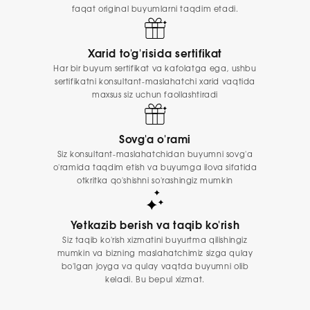
faqat original buyumlarni taqdim etadi.
Xarid to'g'risida sertifikat
Har bir buyum sertifikat va kafolatga ega, ushbu
sertifikatni konsultant-maslahatchi xarid vaqtida
maxsus siz uchun faollashtiradi
Sovg'a o'rami
Siz konsultant-maslahatchidan buyumni sovg'a
o'ramida taqdim etish va buyumga ilova sifatida
otkritka qo'shishni so'rashingiz mumkin
Yetkazib berish va taqib ko'rish
Siz taqib ko'rish xizmatini buyurtma qilishingiz
mumkin va bizning maslahatchimiz sizga qulay
bo'lgan joyga va qulay vaqtda buyumni olib
keladi. Bu bepul xizmat.