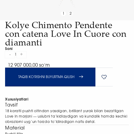
1
2
Kolye Chimento Pendente
con catena Love In Cuore con
diamanti
Soni
-
+
1
12 907 000,00 soʻm
TAQIB KO'RISHNI BUYURTMA QILISH
Xususiyatlari
Tavsif
18 karatli pushti oltindan yasalgan, brilliant yurak bilan bezatilgan
Love In marjoni — uslubni ta’kidlaydigan va kundalik hamda kechki
obrazlarni uyg‘un tarzda to‘ldiradigan nafis detal.
Material