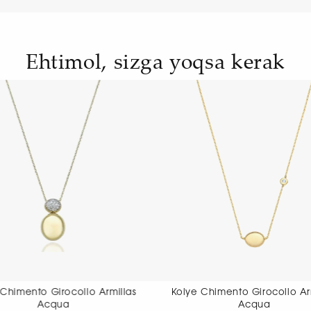
Ehtimol, sizga yoqsa kerak
Kolye Chimento Girocollo Armillas
Kolye Chimento 
Acqua
ne