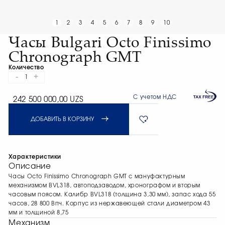
1
2
3
4
5
6
7
8
9
10
Часы Bulgari Octo Finissimo
Chronograph GMT
Количество
-
+
1
С учетом НДС
242 500 000,00 UZS
ДОБАВИТЬ В КОРЗИНУ
Характеристики
Описание
Часы Octo Finissimo Chronograph GMT с мануфактурным
механизмом BVL318, автоподзаводом, хронографом и вторым
часовым поясом. Калибр BVL318 (толщина 3,30 мм), запас хода 55
часов, 28 800 Впч. Корпус из нержавеющей стали диаметром 43
мм и толщиной 8,75
Механизм