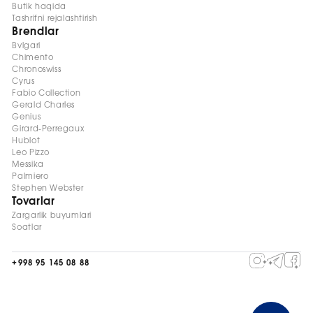
Butik haqida
Tashrifni rejalashtirish
Brendlar
Bvlgari
Chimento
Chronoswiss
Cyrus
Fabio Collection
Gerald Charles
Genius
Girard-Perregaux
Hublot
Leo Pizzo
Messika
Palmiero
Stephen Webster
Tovarlar
Zargarlik buyumlari
Soatlar
+998 95 145 08 88