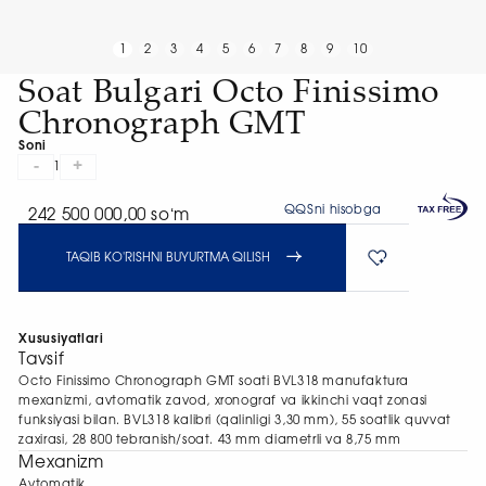
1
2
3
4
5
6
7
8
9
10
Soat Bulgari Octo Finissimo
Chronograph GMT
Soni
-
+
1
QQSni hisobga
242 500 000,00 soʻm
TAQIB KO'RISHNI BUYURTMA QILISH
Xususiyatlari
Tavsif
Octo Finissimo Chronograph GMT soati BVL318 manufaktura
mexanizmi, avtomatik zavod, xronograf va ikkinchi vaqt zonasi
funksiyasi bilan. BVL318 kalibri (qalinligi 3,30 mm), 55 soatlik quvvat
zaxirasi, 28 800 tebranish/soat. 43 mm diametrli va 8,75 mm
Mexanizm
Avtomatik