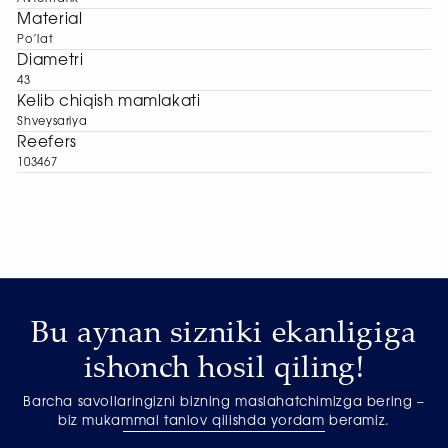
Material
Po’lat
Diametri
43
Kelib chiqish mamlakati
Shveysariya
Reefers
103467
Bu aynan sizniki ekanligiga
ishonch hosil qiling!
Barcha savollaringizni bizning maslahatchimizga bering –
biz mukammal tanlov qilishda yordam beramiz.