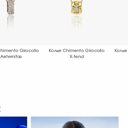
ье Chimento Girocollo
Колье Chimento Girocollo
X-tend
X-tend
L
я