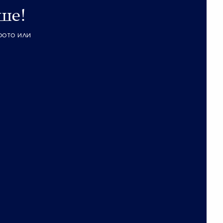
ше!
фото или