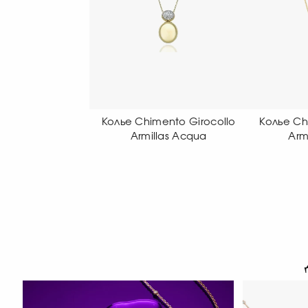
Chimento Girocollo
Колье Chimento Girocollo
Колье
rmillas Acqua
Armillas Acqua
p