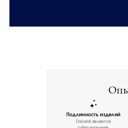
Опы
Подлинность изделий
Delardi является
официальным