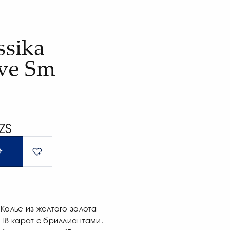
e
sika
ve Sm
ZS
Колье из желтого золота
18 карат с бриллиантами.