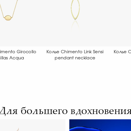
 Chimento Link Sensi
Колье Chimento Girocollo
Кол
endant necklace
Aeternitas
Для большего вдохновени