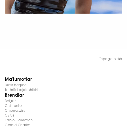
HOZIR KO‘RISH
Tepaga o'tish
Ma'lumotlar
Butik haqida
Tashrifni rejalashtirish
Brendlar
Bvlgari
Chimento
Chronoswiss
Cyrus
Fabio Collection
Gerald Charles