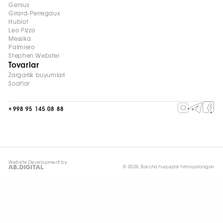
Genius
Girard-Perregaux
Hublot
Leo Pizzo
Messika
Palmiero
Stephen Webster
Tovarlar
Zargarlik buyumlari
Soatlar
+998 95 145 08 88
Website Development by
© 2026, Barcha huquqlar himoyalangan