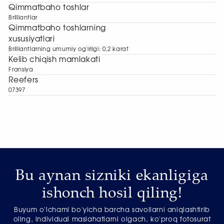
Qimmatbaho toshlar
Brilliantlar
Qimmatbaho toshlarning
xususiyatlari
Brilliantlarning umumiy og'irligi: 0,2 karat
Kelib chiqish mamlakati
Fransiya
Reefers
07397
Bu aynan sizniki ekanligiga
ishonch hosil qiling!
Buyum o'lchami bo'yicha barcha savollarni aniqlashtirib
oling, individual maslahatlarni olgach, ko'proq fotosurat