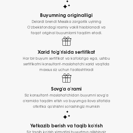
Buyumning originalligi
Delardi brendi Messika zargarlik uyining
O'zbekistondagi rasmiy vakili hisoblanadi va
faqat original buyumlarni taqdim etadi.
Xarid to'g'risida sertifikat
Har bir buyum sertifikat va kafolatga ega, ushbu
sertifikatni konsultant-maslahatchi xarid vaqtida
maxsus siz uchun faollashtiradi
Sovg'a o'rami
Siz konsultant-maslahatchidan buyumni sovg'a
o'ramida taqdim etish va buyumga ilova sifatida
otkritka qo'shishni so'rashingiz mumkin
Yetkazib berish va taqib ko'rish
Siz taqib ko'rish xizmatini buyurtma qilishingiz