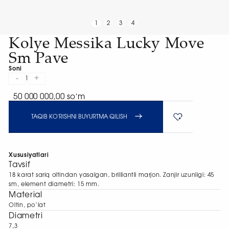
1
2
3
4
Kolye Messika Lucky Move
Sm Pave
Soni
-
+
1
50 000 000,00 soʻm
TAQIB KO'RISHNI BUYURTMA QILISH
Xususiyatlari
Tavsif
18 karat sariq oltindan yasalgan, brilliantli marjon. Zanjir uzunligi: 45
sm, element diametri: 15 mm.
Material
Oltin, po‘lat
Diametri
7,3