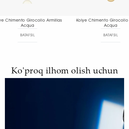
Kolye Chimento Girocollo Armillas
Kolye Chime
Acqua
Aet
BATAFSIL
BA
Ko'proq ilhom olish uchun