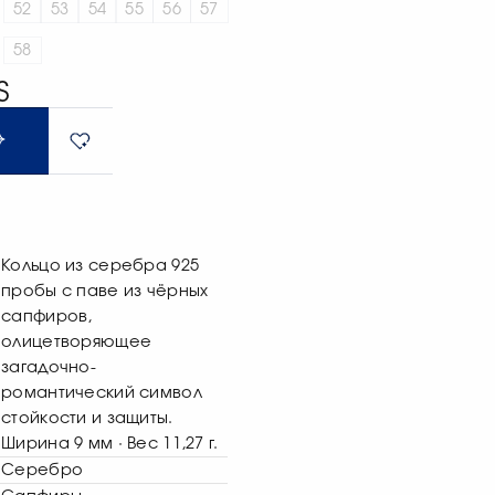
52
53
54
55
56
57
58
S
Кольцо из серебра 925
пробы с паве из чёрных
сапфиров,
олицетворяющее
загадочно-
романтический символ
стойкости и защиты.
Ширина 9 мм · Вес 11,27 г.
Серебро