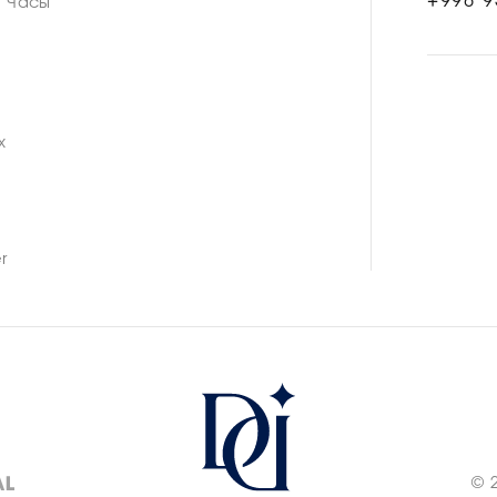
+998 9
Часы
n
x
r
© 