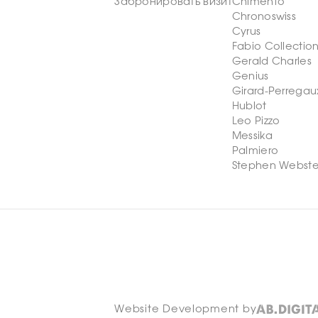
Забронировать визит
Chimento
Chronoswiss
Cyrus
Fabio Collectio
Gerald Charles
Genius
Girard-Perregau
Hublot
Leo Pizzo
Messika
Palmiero
Stephen Webste
Website Development by