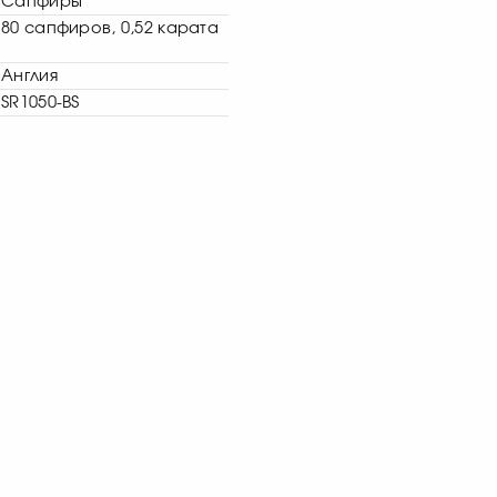
Сапфиры
80 сапфиров, 0,52 карата
Англия
SR1050-BS