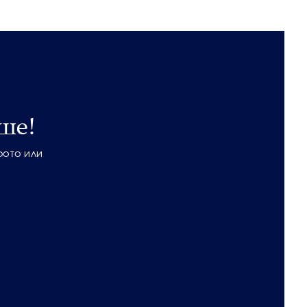
ше!
фото или