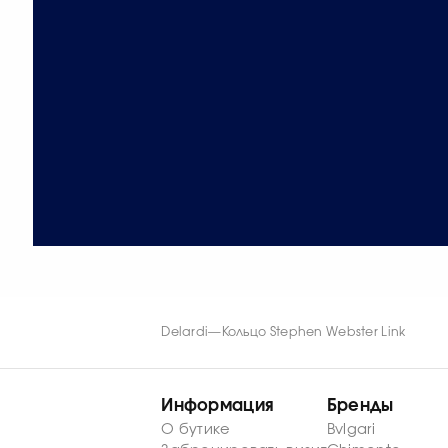
Delardi
—
Кольцо Stephen Webster Link
Информация
Бренды
О бутике
Bvlgari