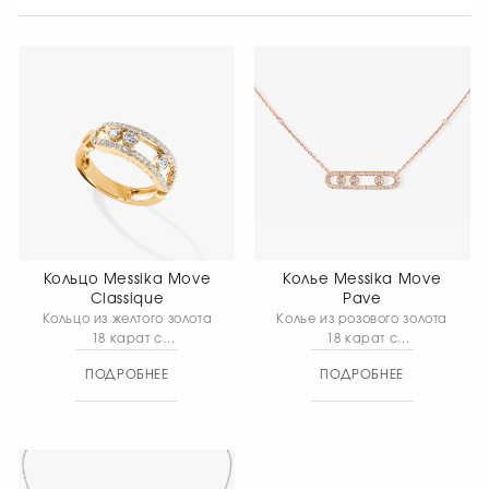
Кольцо Messika Move
Колье Messika Move
Classique
Pave
Кольцо из желтого золота
Колье из розового золота
18 карат с
18 карат с
бриллинатами. Длина
бриллиантовым паве,
ПОДРОБНЕЕ
ПОДРОБНЕЕ
элемента 24 мм, ширина
подвижными
элемента 5 мм
бриллиантами. Длина
цепочки 45 см, длина
элемента 28 мм, ширина
элемента 5 мм