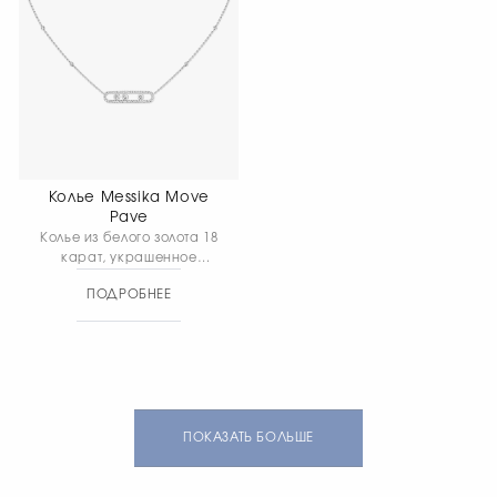
Колье Messika Move
Pave
Колье из белого золота 18
карат, украшенное
бриллиантами в технике
ПОДРОБНЕЕ
паве с подвижными
элементами. Длина
цепочки 45 см, длина
элемента 28 мм, ширина
элемента 5 мм.
ПОКАЗАТЬ БОЛЬШЕ