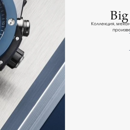
Big
Коллекция, меха
произв