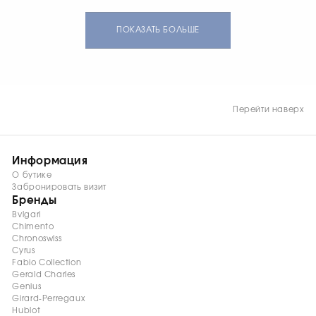
нержавеющей стали,
безель инкрустирован 44
бриллиантами. Матовый
ПОКАЗАТЬ БОЛЬШЕ
белый циферблат,
сапфировое стекло с
антибликовым
покрытием. Фактурный
ремешок из белого
каучука с подкладкой,
Перейти наверх
раскладывающаяся
застежка из
нержавеющей стали.
Запас хода 40 часов.
Информация
Водонепроницаемость
О бутике
100 м.
Забронировать визит
Бренды
Bvlgari
Chimento
Chronoswiss
Cyrus
Fabio Collection
Gerald Charles
Genius
Girard-Perregaux
Hublot