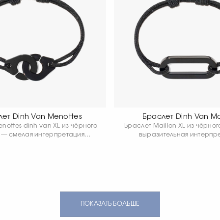
ет Dinh Van Menottes
Браслет Dinh Van Ma
nottes dinh van XL из чёрного
Браслет Maillon XL из чёрно
 — смелая интерпретация
выразительная интерпр
го мотива Menottes. Прочный
знакового мотива Maillon. 
гкий титан подчёркивает
форма звена в версии XL по
тельные линии и придаёт
современный характер укр
ю современный, уверенный
придаёт ему уверенн
. Лаконичный и графичный,
минималистичный стиль. Ла
ет отражает характерную
универсальный, браслет под
тику dinh van, в которой
женщинам, так и мужчинам
ПОКАЗАТЬ БОЛЬШЕ
имализм соединяется с
становится заметным ак
разительной формой.
повседневного обра