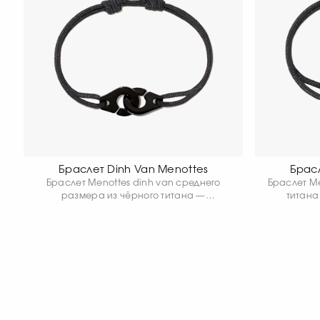
Браслет Dinh Van Menottes
Брасл
Браслет Menottes dinh van среднего
Браслет Me
размера из чёрного титана —
титана
современная интерпретация знакового
узнаваемо
мотива Menottes. Лёгкий и прочный
и лё
титан придаёт украшению
вырази
выразительный характер и
украшени
подчёркивает графичность формы.
характер
Контраст матовой поверхности титана и
брасл
узнаваемого замка Menottes создаёт
эсте
современный и уверенный акцент.
мин
Минималистичный дизайн отражает
вы