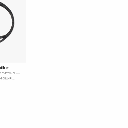
illon
го титана —
етация
Графичная
дчёркивает
ашения и
ый,
коничный и
ходит как
 и легко
центом
за.