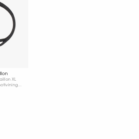
llon
illon XL
otivining
hamdagi
inchoqning
dlab, unga
 uslub
ersal ushbu
klar uchun
da yorqin
.