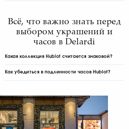
Hublot – Брендовые мужские
часы в Ташкенте
Всё, что важно знать перед
Выбирая брендовые мужские часы в Ташкенте от Hublot, вы
выбором украшений и
выбираете не просто аксессуар, а символ статуса, стиля и
успешности. В ювелирном бутике Delardi представлен
часов в Delardi
ассортимент моделей, которые отличаются уникальным
дизайном, точностью механизмов и использованием
премиальных материалов.
Мужские часы Hublot прекрасно дополняют деловой и
Какая коллекция Hublot считается знаковой?
повседневный стиль, подчеркивая индивидуальность
Знаковой коллекцией бренда является Big Bang,
владельца. Благодаря оригинальным дизайнерским
представленная в 2005 году. Её отличают многослойная
решениям и высокому качеству исполнения эти часы
Как убедиться в подлинности часов Hublot?
конструкция корпуса, открытые винты на безеле, сочетание
становятся ярким акцентом любого образа.
Оригинальные часы Hublot рекомендуется приобретать у
контрастных материалов и спортивный характер. Сегодня
Часы Hublot – Швейцарское
официального представителя бренда. При покупке в Delardi
Big Bang остаётся одним из главных воплощений философии
клиент получает изделие с подтверждённым
Art of Fusion.
качество и инновации
происхождением, индивидуальной маркировкой,
фирменной упаковкой и официальными документами
производителя.
Швейцарские часы в Ташкенте от Hublot известны своей
надежностью, точностью и современным дизайном. Бренд
использует инновационные материалы и передовые
технологии, создавая часы, которые сочетают традиции