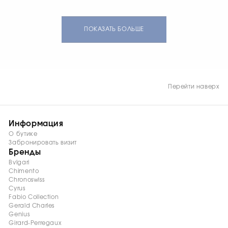
двухцветный
скелетонизированный
циферблат, выпуклое
антибликовое стекло,
ПОКАЗАТЬ БОЛЬШЕ
прозрачная задняя
крышка, кожаный
ремешок.
Водонепроницаемость
100 м. Лимитированная
серия из 50 экземпляров.
Перейти наверх
Информация
О бутике
Забронировать визит
Бренды
Bvlgari
Chimento
Chronoswiss
Cyrus
Fabio Collection
Gerald Charles
Genius
Girard-Perregaux