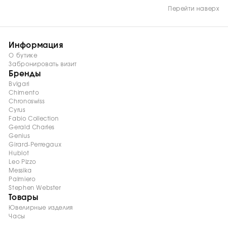
Перейти наверх
Информация
О бутике
Забронировать визит
Бренды
Bvlgari
Chimento
Chronoswiss
Cyrus
Fabio Collection
Gerald Charles
Genius
Girard-Perregaux
Hublot
Leo Pizzo
Messika
Palmiero
Stephen Webster
Товары
Ювелирные изделия
Часы