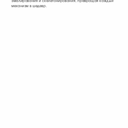
эмалирования и скелетонирования, превращая каждый
механизм в шедевр.