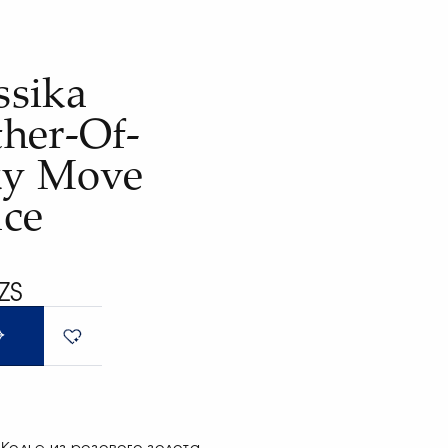
e
sika
her-Of-
ky Move
ce
ZS