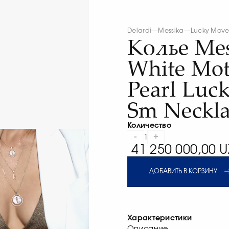
Delardi
—
Messika
—
Lucky Mov
Колье Mes
White Mot
Pearl Luc
Sm Neckla
Количество
-
+
1
41 250 000,00 U
ДОБАВИТЬ В КОРЗИНУ
Характеристики