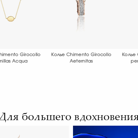
е Chimento Girocollo
Колье Chimento Link Sensi
Кол
Aeternitas
pendant necklace
Для большего вдохновени