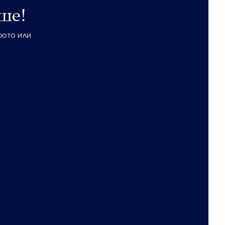
ше!
фото или