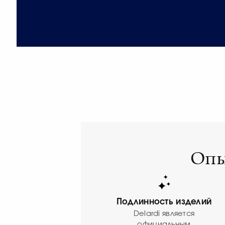
Опы
Подлинность изделий
Delardi является
официальным