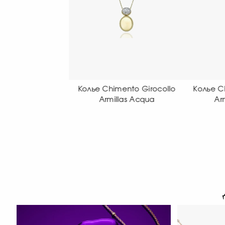
Chimento Girocollo
Колье Chimento Girocollo
Коль
rmillas Acqua
Armillas Acqua