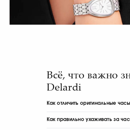
Всё, что важно 
Delardi
Как отличить оригинальные часы 
Оригинальные часы Bulgari имеют и
фирменную упаковку и предусмотре
Как правильно ухаживать за час
официального представителя бренда.
Часы рекомендуется регулярно проти