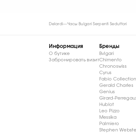
подтверждённым происхождением и 
Следует беречь их от парфюмерии,
очистки, замены батареи и провер
Delardi
—
Часы Bulgari Serpenti Seduttori
Информация
Бренды
О бутике
Bvlgari
Забронировать визит
Chimento
Chronoswiss
Cyrus
Fabio Collectio
Gerald Charles
Genius
Girard-Perregau
Hublot
Leo Pizzo
Messika
Palmiero
Stephen Webste