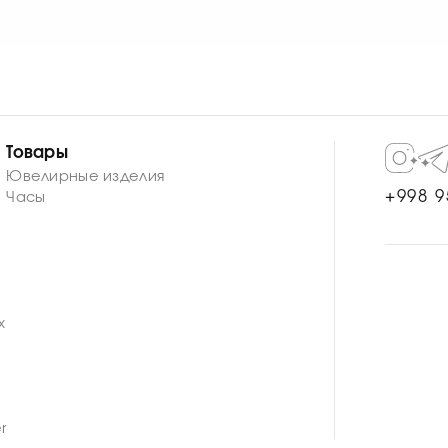
официальной гарантией производителя.
 косметики, спиртосодержащих средств, аммиака и хлор
ки механизма необходимо обращаться к квалифицирован
Товары
Ювелирные изделия
+998 9
Часы
n
x
r