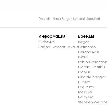
подтверждённым происхождением и 
Следует беречь их от парфюмерии,
очистки, замены батареи и провер
Delardi
—
Часы Bulgari Serpenti Seduttori
Информация
Бренды
О бутике
Bvlgari
Забронировать визит
Chimento
Chronoswiss
Cyrus
Fabio Collectio
Gerald Charles
Genius
Girard-Perregau
Hublot
Leo Pizzo
Messika
Palmiero
Stephen Webste