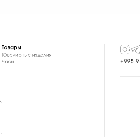
официальной гарантией производителя.
 косметики, спиртосодержащих средств, аммиака и хлор
ки механизма необходимо обращаться к квалифицирован
Товары
Ювелирные изделия
+998 9
Часы
n
x
r