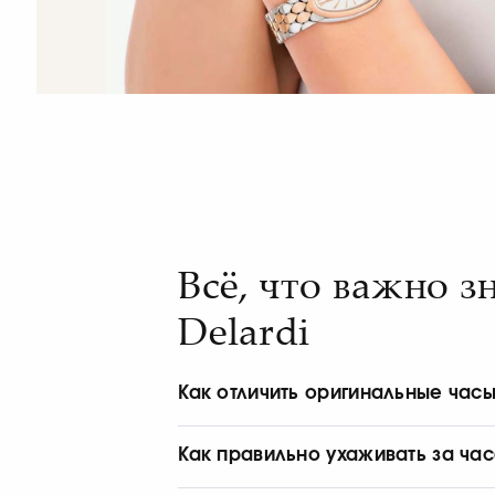
Всё, что важно 
Delardi
Как отличить оригинальные часы 
Оригинальные часы Bulgari имеют и
фирменную упаковку и предусмотре
Как правильно ухаживать за час
официального представителя бренда.
Часы рекомендуется регулярно проти