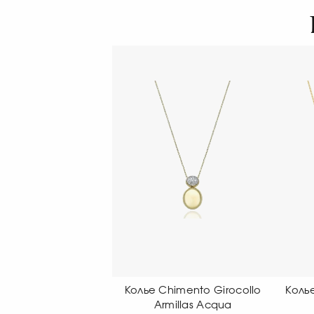
ье Chimento Girocollo
Колье Chimento Girocollo
Ко
Armillas Acqua
Armillas Acqua