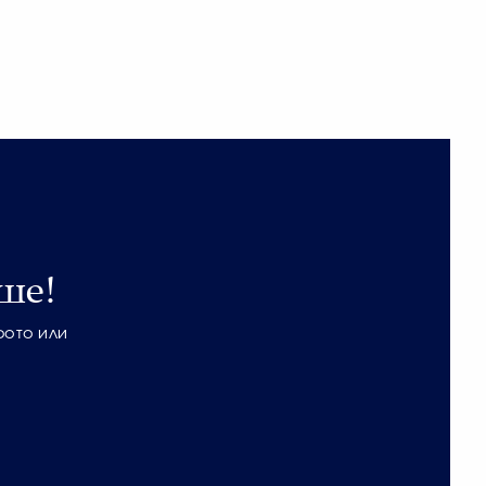
ше!
фото или