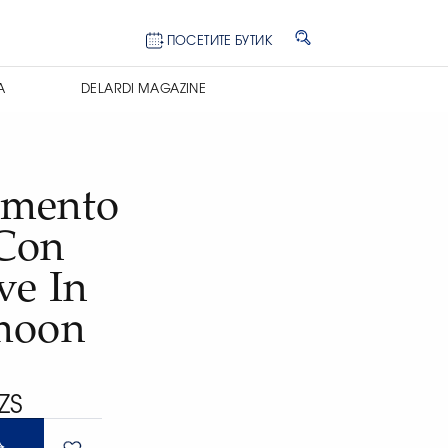
ПОСЕТИТЕ БУТИК
А
DELARDI MAGAZINE
imento
Con
ve In
moon
ZS