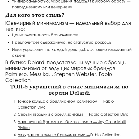
Универсальностью: украшения подходят к любому образу —
повседневному или вечернему
Для кого этот стиль?
Ювелирный минимализм — идеальный выбор для
тех, кто:
Ценит элегантность без излишеств
Предпочитает сдержанную, но статусную роскошь
Ищет украшения на каждый день, добавляющие изысканный
акцент
В бутике Delardi представлены лучшие образцы
минимализма от ведущих мировых брендов:
Palmiero, Messika, , Stephen Webster, Fabio
Collection
ТОП-5 украшений в стиле минимализм по
версии Delardi
Тонкое кольцо с бриллиантом-солитером — Fabio
Collection Diva
Серьги-гвоздики с бриллиантами — Fabio Collection Diva
Лаконичный браслет из белого золота — Joy Cœur Multi
Rivière
Аккуратное к
олье с бриллиантами —
Fabio Collection