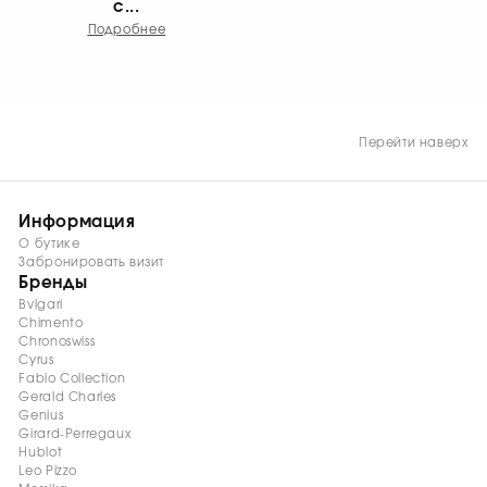
с...
Подробнее
Перейти наверх
Информация
О бутике
Забронировать визит
Бренды
Bvlgari
Chimento
Chronoswiss
Cyrus
Fabio Collection
Gerald Charles
Genius
Girard-Perregaux
Hublot
Leo Pizzo