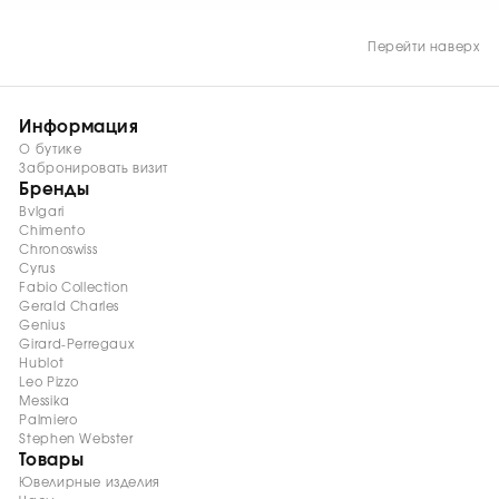
Перейти наверх
Информация
О бутике
Забронировать визит
Бренды
Bvlgari
Chimento
Chronoswiss
Cyrus
Fabio Collection
Gerald Charles
Genius
Girard-Perregaux
Hublot
Leo Pizzo
Messika
Palmiero
Stephen Webster
Товары
Ювелирные изделия