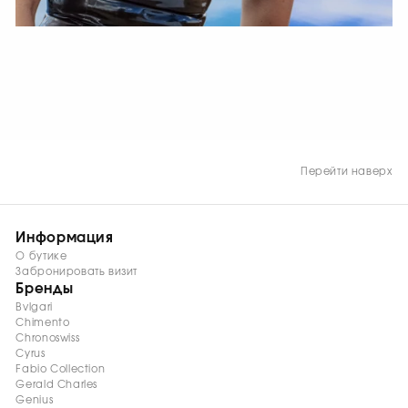
СМОТРЕТЬ СЕЙЧАС
Перейти наверх
Информация
О бутике
Забронировать визит
Бренды
Bvlgari
Chimento
Chronoswiss
Cyrus
Fabio Collection
Gerald Charles
Genius