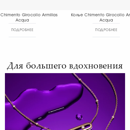
Колье Chimento Girocollo Armillas
Колье Chime
Acqua
Aete
ПОДРОБНЕЕ
ПОД
Для большего вдохновения