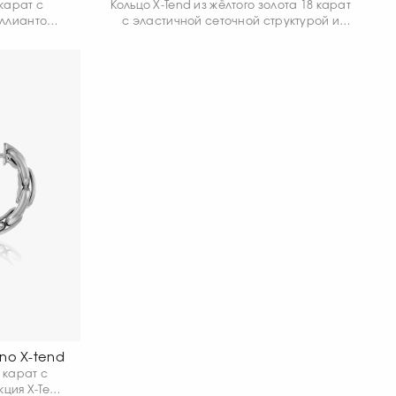
 карат с
Кольцо X-Tend из жёлтого золота 18 карат
ллиантом.
с эластичной сеточной структурой и
агает
природными белыми бриллиантами —
ссическую
современное переосмысление
ё в
классического цепочного дизайна.
. Гибкая
печивает
жение
им.
no X-tend
 карат с
кция X-Tend