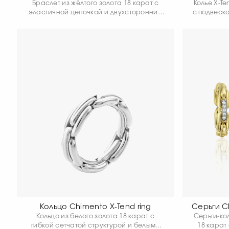
Браслет из жёлтого золота 18 карат с
Колье X-Te
эластичной цепочкой и двухсторонним
с подвеск
овальным элементом, украшенным
предлаг
белыми и чёрными бриллиантами.
классичес
Коллекция X-Tend превращает
универса
классическую цепочку в современное и
Гибкая и л
универсальное украшение, лёгкое в
комфорт 
движении и элегантное в каждом
образе.
Кольцо Chimento X-Tend ring
Серьги C
Кольцо из белого золота 18 карат с
Серьги-кол
гибкой сетчатой структурой и белыми
18 карат