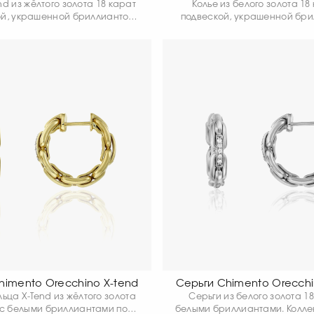
nd из жёлтого золота 18 карат
Колье из белого золота 18
ой, украшенной бриллиантом,
подвеской, украшенной бри
ает современный взгляд на
Коллекция X-Tend предл
кую цепочку, превращая её в
современный взгляд на кла
льное и изящное украшение.
цепочку, превращая е
ёгкая структура обеспечивает
универсальное украшение
и плавно подстраивается под
сетчатая структура обес
каждое движение.
комфорт и делает дви
естественным и лёгк
himento Orecchino X-tend
Серьги Chimento Orecchi
ьца X-Tend из жёлтого золота
Серьги из белого золота 18
 с белыми бриллиантами по-
белыми бриллиантами. Колле