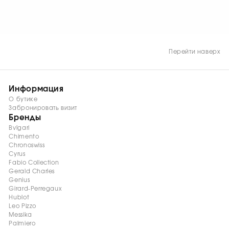
Перейти наверх
Информация
О бутике
Забронировать визит
Бренды
Bvlgari
Chimento
Chronoswiss
Cyrus
Fabio Collection
Gerald Charles
Genius
Girard-Perregaux
Hublot
Leo Pizzo
Messika
Palmiero