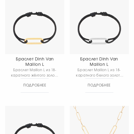
Браслет Dinh Van
Браслет Dinh Van
Maillon L
Maillon L
Браслет Maillon L из 18-
Браслет Maillon L из 18-
каратного жёлтого золота
каратного белого золота
— лаконичное
— лаконичное
ПОДРОБНЕЕ
ПОДРОБНЕЕ
украшение с
украшение с
характерным звеном
характерным мотивом
Maillon. Графичная
Maillon. Чёткая графика
форма мотива
звена подчёркивает
подчёркивает
современный характер
выразительность линий и
украшения и придаёт
придаёт украшению
ему выразительную,
современный,
минималистичную
минималистичный
эстетику.