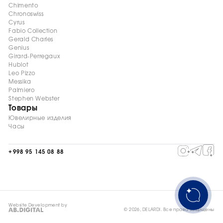
Chimento
Chronoswiss
Cyrus
Fabio Collection
Gerald Charles
Genius
Girard-Perregaux
Hublot
Leo Pizzo
Messika
Palmiero
Stephen Webster
Товары
Ювелирные изделия
Часы
+998 95 145 08 88
Website Development by
© 2026, DELARDI. Все права защищены