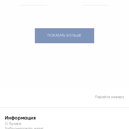
из нержавеющей стали
часы–минута–секунда и
диаметром 33 мм, безель
отображением даты.
из розового золота 18
Перламутровый
карат с бриллиантами,
циферблат выполнен из
заводная головка с
Pinctada maxima и
розовым кабошоном и
украшен бриллиантами,
бриллиантом, серый
создавая изысканный
ПОКАЗАТЬ БОЛЬШЕ
циферблат.
блеск. Классический
черный кожаный браслет
подчёркивает
элегантность модели.
Водонепроницаемость —
до 30 метров.
Перейти наверх
Информация
О бутике
Забронировать визит