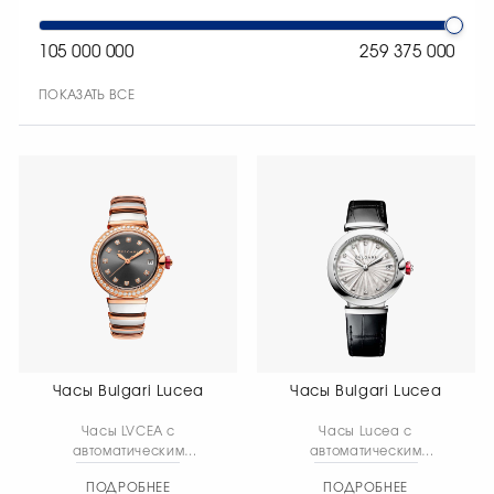
105 000 000
259 375 000
ПОКАЗАТЬ ВСЕ
Часы Bulgari Lucea
Часы Bulgari Lucea
Часы LVCEA с
Часы Lucea с
автоматическим
автоматическим
механизмом и
механизмом,
ПОДРОБНЕЕ
ПОДРОБНЕЕ
автоподзаводом, корпус
оснащённые функциями