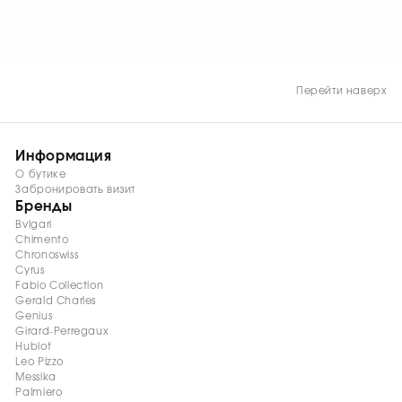
антибликовым
покрытием, две заводные
головки, черный
каучуковый ремешок.
Запас хода 48 часов.
Функции: часы, минуты,
Перейти наверх
дата.
Водонепроницаемость 30
м.
Информация
О бутике
Забронировать визит
Бренды
Bvlgari
Chimento
Chronoswiss
Cyrus
Fabio Collection
Gerald Charles
Genius
Girard-Perregaux
Hublot
Leo Pizzo
Messika
Palmiero