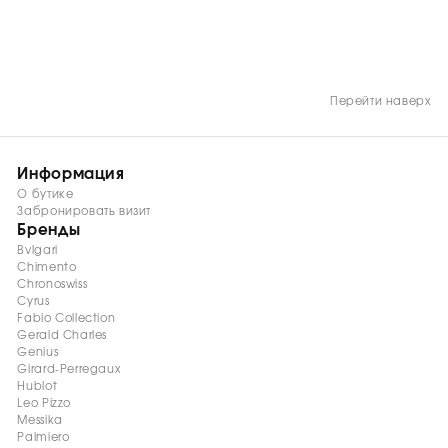
акцент с современным
характером.
Перейти наверх
Информация
О бутике
Забронировать визит
Бренды
Bvlgari
Chimento
Chronoswiss
Cyrus
Fabio Collection
Gerald Charles
Genius
Girard-Perregaux
Hublot
Leo Pizzo
Messika
Palmiero