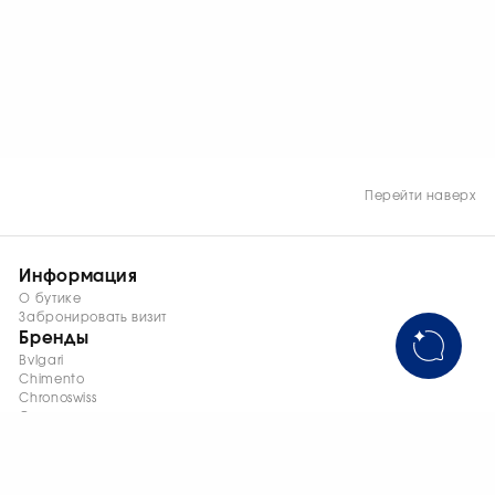
Перейти наверх
Информация
О бутике
Забронировать визит
Бренды
Bvlgari
Chimento
Chronoswiss
Cyrus
Fabio Collection
Gerald Charles
Genius
Girard-Perregaux