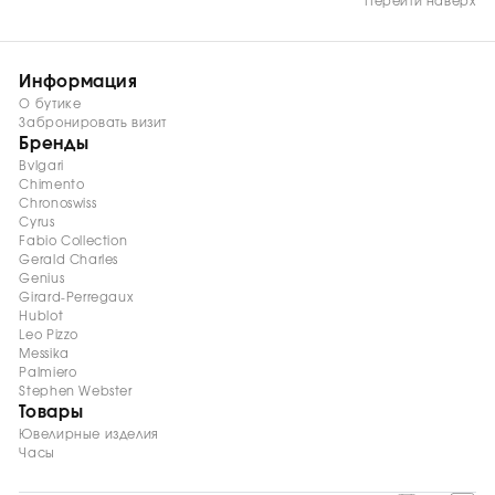
Перейти наверх
Информация
О бутике
Забронировать визит
Бренды
Bvlgari
Chimento
Chronoswiss
Cyrus
Fabio Collection
Gerald Charles
Genius
Girard-Perregaux
Hublot
Leo Pizzo
Messika
Palmiero
Stephen Webster
Товары
Ювелирные изделия
Часы