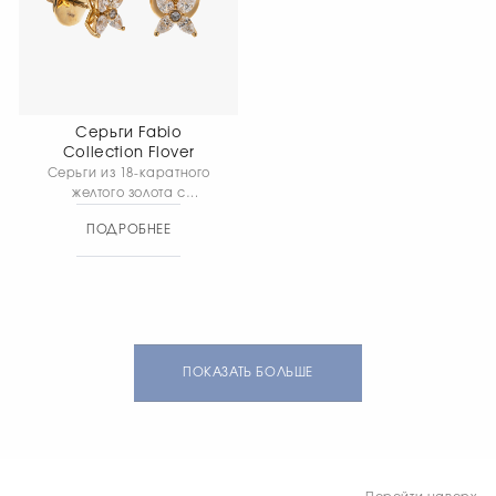
изделия 15,87 гр.
Серьги Fabio
Collection Flover
Серьги из 18-каратного
желтого золота с
утонченным цветочным
ПОДРОБНЕЕ
дизайном добавят
вашему образу
неповторимый шарм и
изящество. Общий вес
изделия 3,02 гр.
ПОКАЗАТЬ БОЛЬШЕ