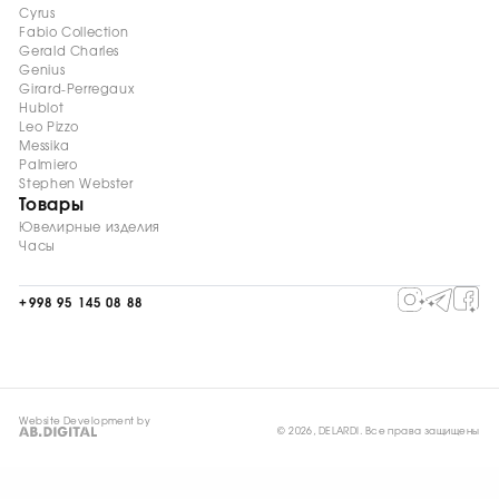
Cyrus
Fabio Collection
Gerald Charles
Genius
Girard-Perregaux
Hublot
Leo Pizzo
Messika
Palmiero
Stephen Webster
Товары
Ювелирные изделия
Часы
+998 95 145 08 88
Website Development by
© 2026, DELARDI. Все права защищены