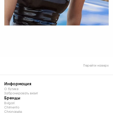
СМОТРЕТЬ СЕЙЧАС
Перейти наверх
Информация
О бутике
Забронировать визит
Бренды
Bvlgari
Chimento
Chronoswiss