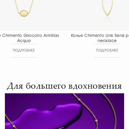
Колье Chimento Link Sensi pendant
Колье Chime
necklace
Aete
ПОДРОБНЕЕ
ПОД
Для большего вдохновения